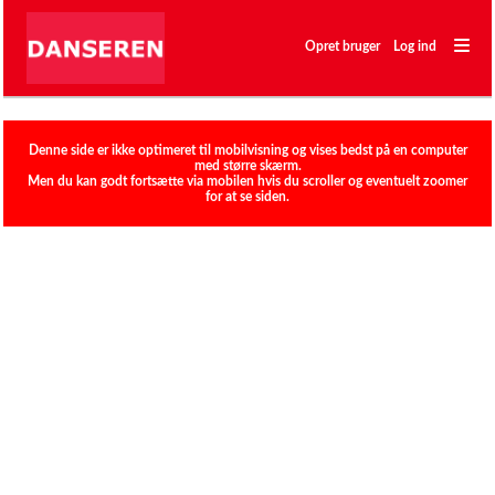
―
―
Opret bruger
Log ind
―
Klubber
Denne side er ikke optimeret til mobilvisning og vises bedst på en computer
med større skærm.
Men du kan godt fortsætte via mobilen hvis du scroller og eventuelt zoomer
for at se siden.