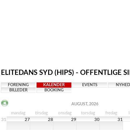
ELITEDANS SYD (HIPS) - OFFENTLIGE S
FORENING
KALENDER
EVENTS
NYHED
BILLEDER
BOOKING
AUGUST, 2026
mandag
tirsdag
onsdag
torsdag
fredag
31
27
28
29
30
31