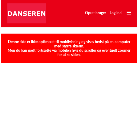
―
―
Opret bruger
Log ind
―
Klubber
Denne side er ikke optimeret til mobilvisning og vises bedst på en computer
med større skærm.
Men du kan godt fortsætte via mobilen hvis du scroller og eventuelt zoomer
for at se siden.