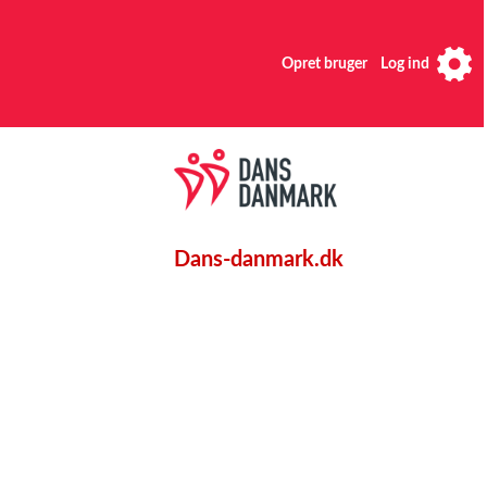
Opret bruger
Log ind
Dans-danmark.dk