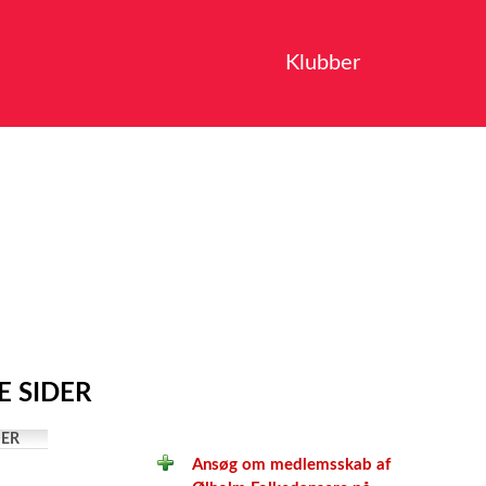
Klubber
E SIDER
ER
Ansøg om medlemsskab af