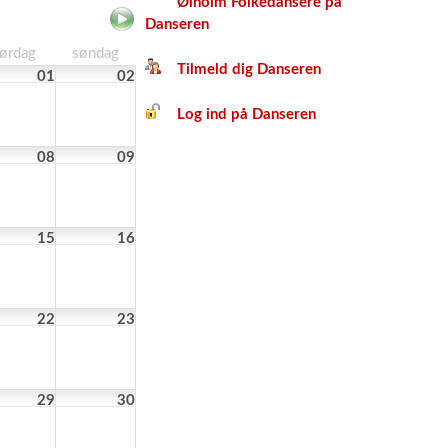
Ølholm Folkedansere på
Danseren
lørdag
søndag
Tilmeld dig Danseren
01
02
Log ind på Danseren
08
09
15
16
22
23
29
30