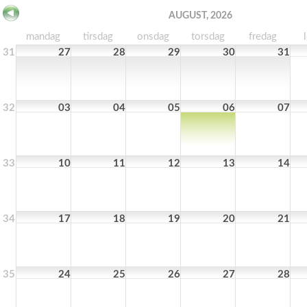
AUGUST, 2026
mandag
tirsdag
onsdag
torsdag
fredag
31
27
28
29
30
31
32
03
04
05
06
07
33
10
11
12
13
14
34
17
18
19
20
21
35
24
25
26
27
28