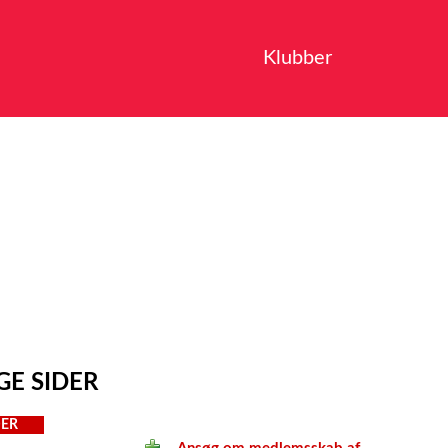
Klubber
GE SIDER
ER