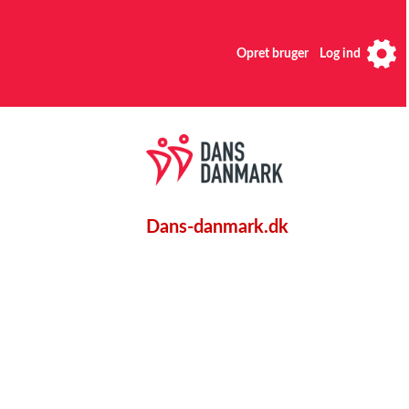
Opret bruger
Log ind
Dans-danmark.dk