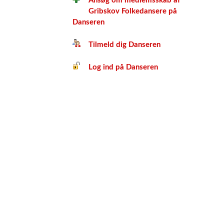
Ansøg om medlemsskab af
Gribskov Folkedansere på
Danseren
Tilmeld dig Danseren
Log ind på Danseren