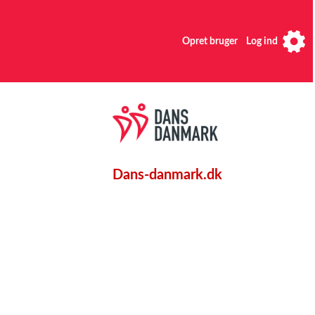
Opret bruger
Log ind
Dans-danmark.dk