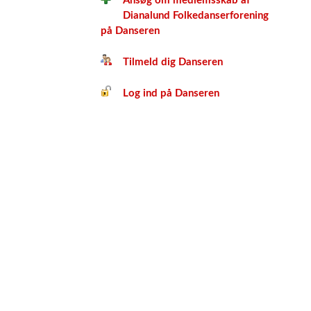
Ansøg om medlemsskab af
Dianalund Folkedanserforening
på Danseren
Tilmeld dig Danseren
Log ind på Danseren