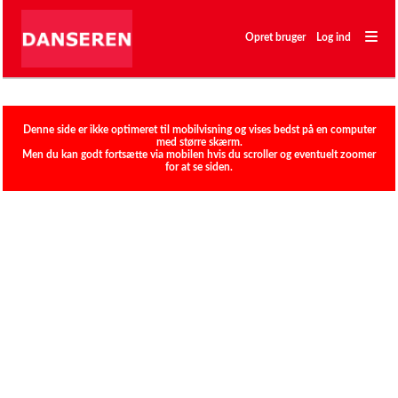
―
―
Opret bruger
Log ind
―
Klubber
Denne side er ikke optimeret til mobilvisning og vises bedst på en computer
med større skærm.
Men du kan godt fortsætte via mobilen hvis du scroller og eventuelt zoomer
for at se siden.