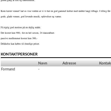
genne,gang af trin og danseteknik.
Kom kærer venner! lad os vise verden at vi vi her en god gammel kultur med rødder langt tilbage. I tillæg får
gode, glade venner, god levende musik, oplevelser og varme.
Få rigtig god motion på en dejlig måde.
Det koster kun 900,- for en hel sæson, 24 danseaftner.
passive medlemmer koster kun 300,-
Drikkelse kan købes til rimelige priser.
KONTAKTPERSONER
Navn
Adresse
Kontak
Formand
-