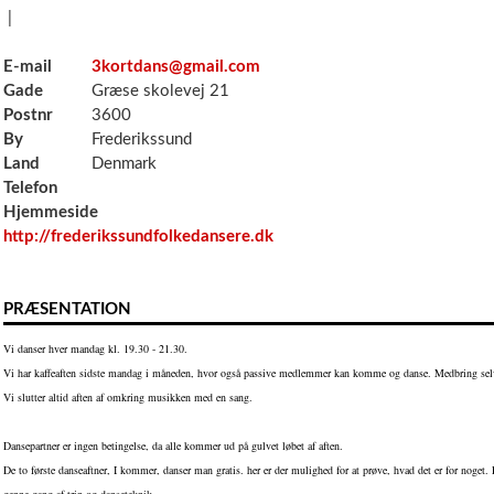
|
E-mail
3kortdans@gmail.com
Gade
Græse skolevej 21
Postnr
3600
By
Frederikssund
Land
Denmark
Telefon
Hjemmeside
http://frederikssundfolkedansere.dk
PRÆSENTATION
Vi danser hver mandag kl. 19.30 - 21.30.
Vi har kaffeaften sidste mandag i måneden, hvor også passive medlemmer kan komme og danse. Medbring selv
Vi slutter altid aften af omkring musikken med en sang.
Dansepartner er ingen betingelse, da alle kommer ud på gulvet løbet af aften.
De to første danseaftner, I kommer, danser man gratis. her er der mulighed for at prøve, hvad det er for noget.