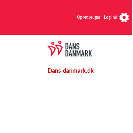
Opret bruger
Log ind
Dans-danmark.dk