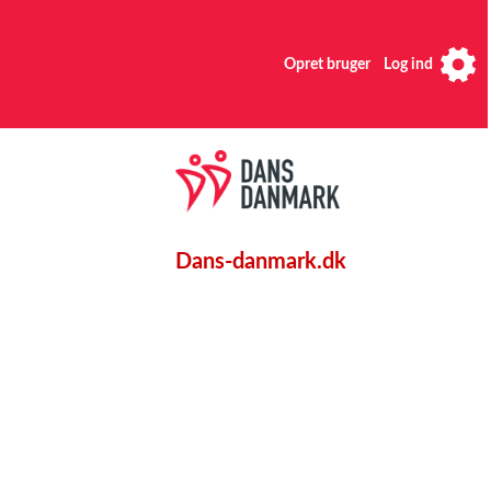
Opret bruger
Log ind
Dans-danmark.dk