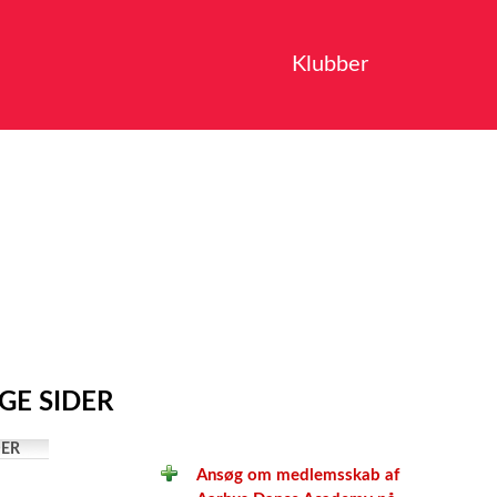
Klubber
GE SIDER
ER
Ansøg om medlemsskab af