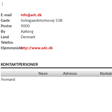
|
E-mail
info@adc.dk
Gade
Sohngaardsholmsvej 53B
Postnr
9000
By
Aalborg
Land
Denmark
Telefon
Hjemmeside
http://www.adc.dk
KONTAKTPERSONER
Navn
Adresse
Kontak
Formand