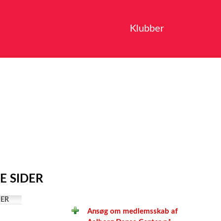
Klubber
E SIDER
ER
Ansøg om medlemsskab af