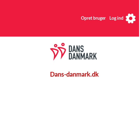
Opret bruger
Log ind
Dans-danmark.dk