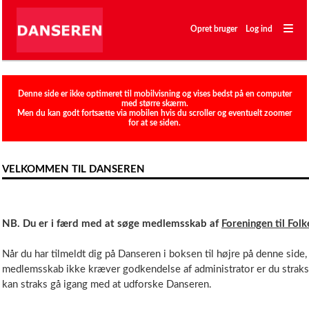
―
―
Opret bruger
Log ind
―
Klubber
Denne side er ikke optimeret til mobilvisning og vises bedst på en computer
med større skærm.
Men du kan godt fortsætte via mobilen hvis du scroller og eventuelt zoomer
for at se siden.
VELKOMMEN TIL DANSEREN
NB. Du er i færd med at søge medlemsskab af
Foreningen til Fo
Når du har tilmeldt dig på Danseren i boksen til højre på denne side
medlemsskab ikke kræver godkendelse af administrator er du straks
kan straks gå igang med at udforske Danseren.