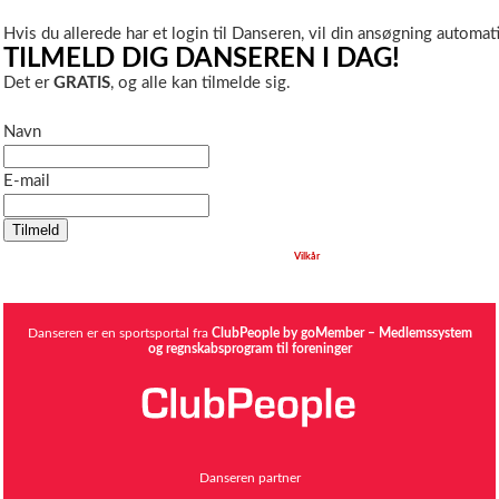
Hvis du allerede har et login til Danseren, vil din ansøgning automatis
TILMELD DIG DANSEREN I DAG!
Det er
GRATIS
, og alle kan tilmelde sig.
Navn
E-mail
Når du klikker på Tilmeld bekræfter du, at du har læst og accepteret
Vilkår
Danseren er en sportsportal fra
ClubPeople by goMember – Medlemssystem
og regnskabsprogram til foreninger
Danseren partner