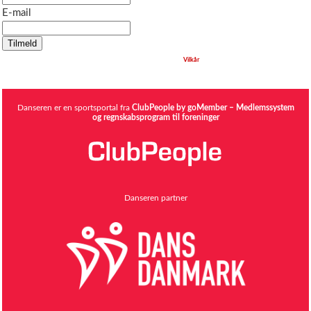
E-mail
Når du klikker på Tilmeld bekræfter du, at du har læst og accepteret
Vilkår
Danseren er en sportsportal fra
ClubPeople by goMember – Medlemssystem
og regnskabsprogram til foreninger
Danseren partner